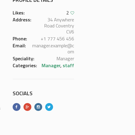
Likes:
2
Address:
34 Anywhere
Road Coventry
CV6
Phone:
+1 777 456 456
Email:
manager.example@c
om
Speciality:
Manager
Categories:
Manager
,
staff
SOCIALS
s