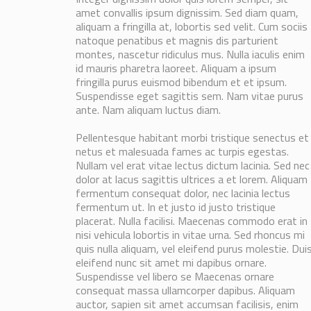
amet convallis ipsum dignissim. Sed diam quam,
aliquam a fringilla at, lobortis sed velit. Cum sociis
natoque penatibus et magnis dis parturient
montes, nascetur ridiculus mus. Nulla iaculis enim
id mauris pharetra laoreet. Aliquam a ipsum
fringilla purus euismod bibendum et et ipsum.
Suspendisse eget sagittis sem. Nam vitae purus
ante. Nam aliquam luctus diam.
Pellentesque habitant morbi tristique senectus et
netus et malesuada fames ac turpis egestas.
Nullam vel erat vitae lectus dictum lacinia. Sed nec
dolor at lacus sagittis ultrices a et lorem. Aliquam
fermentum consequat dolor, nec lacinia lectus
fermentum ut. In et justo id justo tristique
placerat. Nulla facilisi. Maecenas commodo erat in
nisi vehicula lobortis in vitae urna. Sed rhoncus mi
quis nulla aliquam, vel eleifend purus molestie. Dui
eleifend nunc sit amet mi dapibus ornare.
Suspendisse vel libero se Maecenas ornare
consequat massa ullamcorper dapibus. Aliquam
auctor, sapien sit amet accumsan facilisis, enim