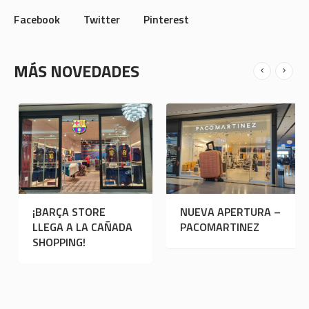
Facebook
Twitter
Pinterest
MÁS NOVEDADES
UL STATION
¡BARÇA STORE
NUEVA
GA A LA CAÑADA
LLEGA A LA CAÑADA
PACOM
PPING
SHOPPING!