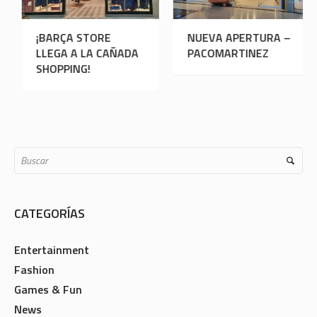
L STATION
¡BARÇA STORE
NUEVA 
A A LA CAÑADA
LLEGA A LA CAÑADA
PACOMA
PING
SHOPPING!
CATEGORÍAS
Entertainment
Fashion
Games & Fun
News