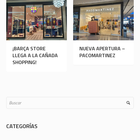
ON
¡BARÇA STORE
NUEVA APERTUR
AÑADA
LLEGA A LA CAÑADA
PACOMARTINEZ
SHOPPING!
CATEGORÍAS